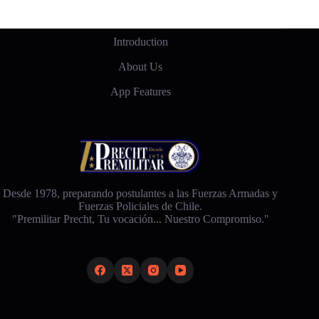
Introduction
About Us
App Features
Desde 1978, preparando postulantes a las Fuerzas Armadas y
Fuerzas Policiales de Chile.
"Premilitar Precht, Tu vocación... Nuestro Compromiso."