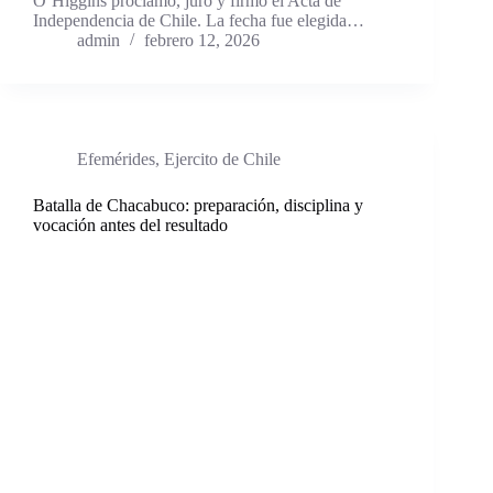
O’Higgins proclamó, juró y firmó el Acta de
Independencia de Chile. La fecha fue elegida…
admin
febrero 12, 2026
Efemérides
,
Ejercito de Chile
Batalla de Chacabuco: preparación, disciplina y
vocación antes del resultado