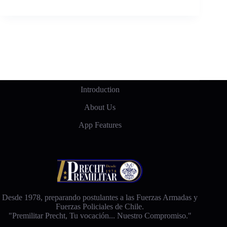
Introduction
About Us
App Features
Desde 1978, preparando postulantes a las Fuerzas Armadas y
Fuerzas Policiales de Chile.
"Premilitar Precht, Tu vocación... Nuestro Compromiso."