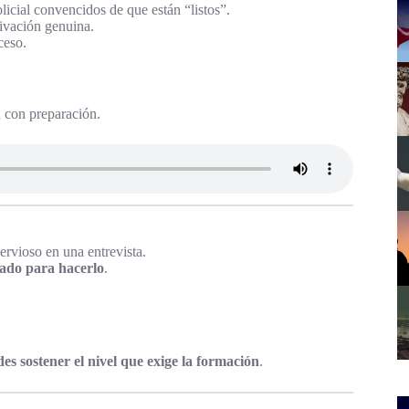
licial convencidos de que están “listos”.
tivación genuina.
ceso.
n con preparación.
nervioso en una entrevista.
rado para hacerlo
.
des sostener el nivel que exige la formación
.