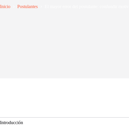
Inicio
Postulantes
El mayor error del postulante: confundir moti
Introducción