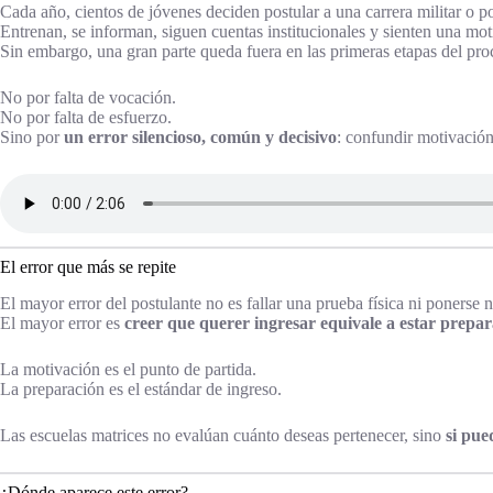
Cada año, cientos de jóvenes deciden postular a una carrera militar o po
Entrenan, se informan, siguen cuentas institucionales y sienten una mo
Sin embargo, una gran parte queda fuera en las primeras etapas del pro
No por falta de vocación.
No por falta de esfuerzo.
Sino por
un error silencioso, común y decisivo
: confundir motivació
El error que más se repite
El mayor error del postulante no es fallar una prueba física ni ponerse 
El mayor error es
creer que querer ingresar equivale a estar prepa
La motivación es el punto de partida.
La preparación es el estándar de ingreso.
Las escuelas matrices no evalúan cuánto deseas pertenecer, sino
si pue
¿Dónde aparece este error?